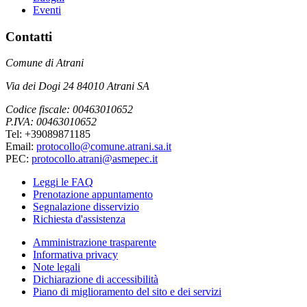
Eventi
Contatti
Comune di Atrani
Via dei Dogi 24 84010 Atrani SA
Codice fiscale: 00463010652
P.IVA: 00463010652
Tel: +39089871185
Email:
protocollo@comune.atrani.sa.it
PEC:
protocollo.atrani@asmepec.it
Leggi le FAQ
Prenotazione appuntamento
Segnalazione disservizio
Richiesta d'assistenza
Amministrazione trasparente
Informativa privacy
Note legali
Dichiarazione di accessibilità
Piano di miglioramento del sito e dei servizi