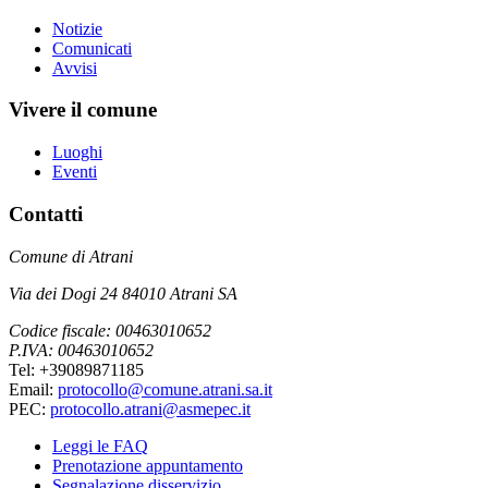
Notizie
Comunicati
Avvisi
Vivere il comune
Luoghi
Eventi
Contatti
Comune di Atrani
Via dei Dogi 24 84010 Atrani SA
Codice fiscale: 00463010652
P.IVA: 00463010652
Tel: +39089871185
Email:
protocollo@comune.atrani.sa.it
PEC:
protocollo.atrani@asmepec.it
Leggi le FAQ
Prenotazione appuntamento
Segnalazione disservizio