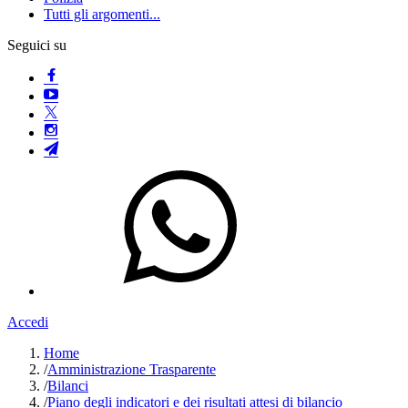
Tutti gli argomenti...
Seguici su
Accedi
Home
/
Amministrazione Trasparente
/
Bilanci
/
Piano degli indicatori e dei risultati attesi di bilancio