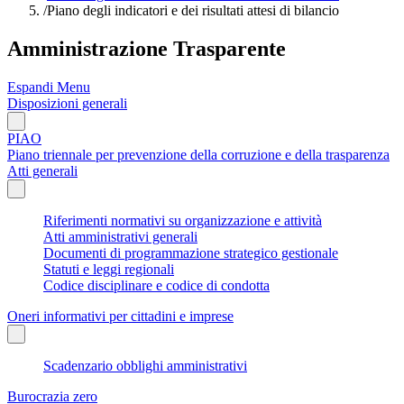
/
Piano degli indicatori e dei risultati attesi di bilancio
Amministrazione Trasparente
Espandi Menu
Disposizioni generali
PIAO
Piano triennale per prevenzione della corruzione e della trasparenza
Atti generali
Riferimenti normativi su organizzazione e attività
Atti amministrativi generali
Documenti di programmazione strategico gestionale
Statuti e leggi regionali
Codice disciplinare e codice di condotta
Oneri informativi per cittadini e imprese
Scadenzario obblighi amministrativi
Burocrazia zero