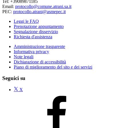
Tel: +39089871185
Email:
protocollo@comune.atrani.sa.it
PEC:
protocollo.atrani@asmepec.it
Leggi le FAQ
Prenotazione appuntamento
Segnalazione disservizio
Richiesta d'assistenza
Amministrazione trasparente
Informativa privacy
Note legali
Dichiarazione di accessibilità
Piano di miglioramento del sito e dei servizi
Seguici su
X