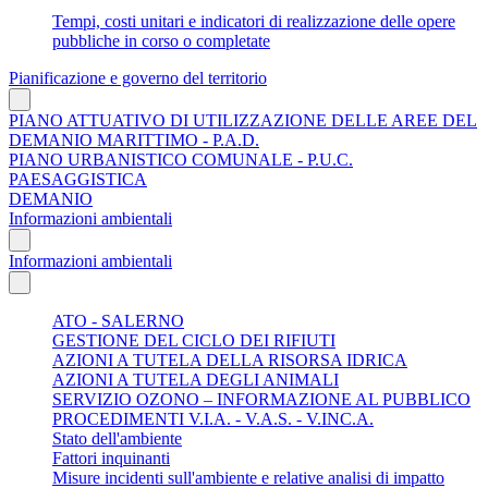
Tempi, costi unitari e indicatori di realizzazione delle opere
pubbliche in corso o completate
Pianificazione e governo del territorio
PIANO ATTUATIVO DI UTILIZZAZIONE DELLE AREE DEL
DEMANIO MARITTIMO - P.A.D.
PIANO URBANISTICO COMUNALE - P.U.C.
PAESAGGISTICA
DEMANIO
Informazioni ambientali
Informazioni ambientali
ATO - SALERNO
GESTIONE DEL CICLO DEI RIFIUTI
AZIONI A TUTELA DELLA RISORSA IDRICA
AZIONI A TUTELA DEGLI ANIMALI
SERVIZIO OZONO – INFORMAZIONE AL PUBBLICO
PROCEDIMENTI V.I.A. - V.A.S. - V.INC.A.
Stato dell'ambiente
Fattori inquinanti
Misure incidenti sull'ambiente e relative analisi di impatto