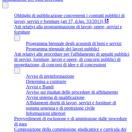
Obblighi di pubblicazione concernenti i contratti pubblici di
lavori, servizi e forniture (art 37, d.lgs. 33/2013)
Atti relativi alla programmazione di lavori, opere, servizi e
forniture
Programma biennale degli acquisiti di beni e servizi
Programma triennale dei lavori pubblici
Atti relativi alle procedure per l'affidamento di appalti pubblici
di servizi, forniture, lavori e opere, di concorsi pubblici di
progettazione, di concorsi di idee e di concessioni
Avvisi di preinformazione
Determina a contrarre
Avvisi e Bandi
Avviso sui risultati delle procedure di affidamento
Avvisi sistema di qualificazione
Affidamenti diretti di lavori, servizi e forniture di
somma urgenza e di protezione civile
Informazioni ulteriori
Provvedimenti di esclusione e di ammissione dalle procedure
di gara
Composizione della commissione giudicatrice e curricula dei