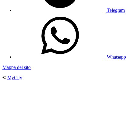
Telegram
Whatsapp
Mappa del sito
©
MyCity