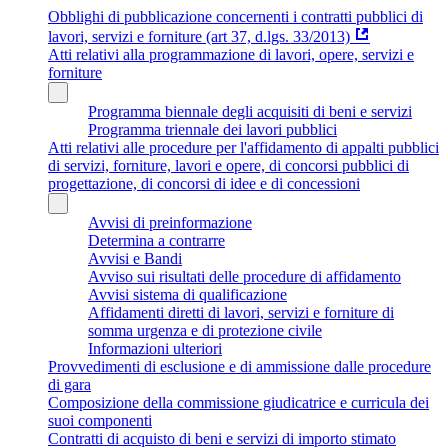
Obblighi di pubblicazione concernenti i contratti pubblici di
lavori, servizi e forniture (art 37, d.lgs. 33/2013)
Atti relativi alla programmazione di lavori, opere, servizi e
forniture
Programma biennale degli acquisiti di beni e servizi
Programma triennale dei lavori pubblici
Atti relativi alle procedure per l'affidamento di appalti pubblici
di servizi, forniture, lavori e opere, di concorsi pubblici di
progettazione, di concorsi di idee e di concessioni
Avvisi di preinformazione
Determina a contrarre
Avvisi e Bandi
Avviso sui risultati delle procedure di affidamento
Avvisi sistema di qualificazione
Affidamenti diretti di lavori, servizi e forniture di
somma urgenza e di protezione civile
Informazioni ulteriori
Provvedimenti di esclusione e di ammissione dalle procedure
di gara
Composizione della commissione giudicatrice e curricula dei
suoi componenti
Contratti di acquisto di beni e servizi di importo stimato