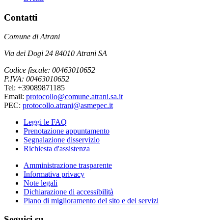
Contatti
Comune di Atrani
Via dei Dogi 24 84010 Atrani SA
Codice fiscale: 00463010652
P.IVA: 00463010652
Tel: +39089871185
Email:
protocollo@comune.atrani.sa.it
PEC:
protocollo.atrani@asmepec.it
Leggi le FAQ
Prenotazione appuntamento
Segnalazione disservizio
Richiesta d'assistenza
Amministrazione trasparente
Informativa privacy
Note legali
Dichiarazione di accessibilità
Piano di miglioramento del sito e dei servizi
Seguici su