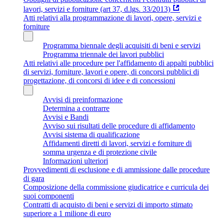
lavori, servizi e forniture (art 37, d.lgs. 33/2013)
Atti relativi alla programmazione di lavori, opere, servizi e
forniture
Programma biennale degli acquisiti di beni e servizi
Programma triennale dei lavori pubblici
Atti relativi alle procedure per l'affidamento di appalti pubblici
di servizi, forniture, lavori e opere, di concorsi pubblici di
progettazione, di concorsi di idee e di concessioni
Avvisi di preinformazione
Determina a contrarre
Avvisi e Bandi
Avviso sui risultati delle procedure di affidamento
Avvisi sistema di qualificazione
Affidamenti diretti di lavori, servizi e forniture di
somma urgenza e di protezione civile
Informazioni ulteriori
Provvedimenti di esclusione e di ammissione dalle procedure
di gara
Composizione della commissione giudicatrice e curricula dei
suoi componenti
Contratti di acquisto di beni e servizi di importo stimato
superiore a 1 milione di euro