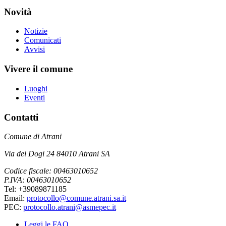
Novità
Notizie
Comunicati
Avvisi
Vivere il comune
Luoghi
Eventi
Contatti
Comune di Atrani
Via dei Dogi 24 84010 Atrani SA
Codice fiscale: 00463010652
P.IVA: 00463010652
Tel: +39089871185
Email:
protocollo@comune.atrani.sa.it
PEC:
protocollo.atrani@asmepec.it
Leggi le FAQ