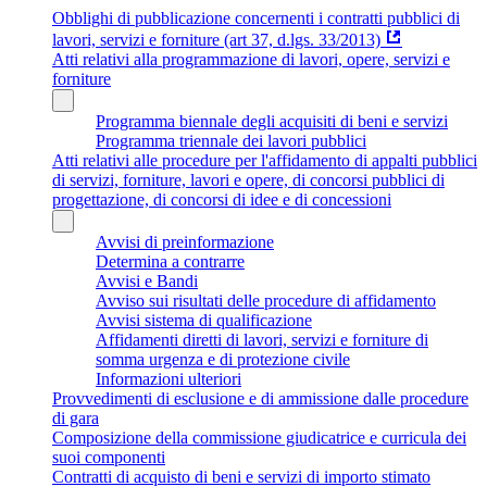
Obblighi di pubblicazione concernenti i contratti pubblici di
lavori, servizi e forniture (art 37, d.lgs. 33/2013)
Atti relativi alla programmazione di lavori, opere, servizi e
forniture
Programma biennale degli acquisiti di beni e servizi
Programma triennale dei lavori pubblici
Atti relativi alle procedure per l'affidamento di appalti pubblici
di servizi, forniture, lavori e opere, di concorsi pubblici di
progettazione, di concorsi di idee e di concessioni
Avvisi di preinformazione
Determina a contrarre
Avvisi e Bandi
Avviso sui risultati delle procedure di affidamento
Avvisi sistema di qualificazione
Affidamenti diretti di lavori, servizi e forniture di
somma urgenza e di protezione civile
Informazioni ulteriori
Provvedimenti di esclusione e di ammissione dalle procedure
di gara
Composizione della commissione giudicatrice e curricula dei
suoi componenti
Contratti di acquisto di beni e servizi di importo stimato