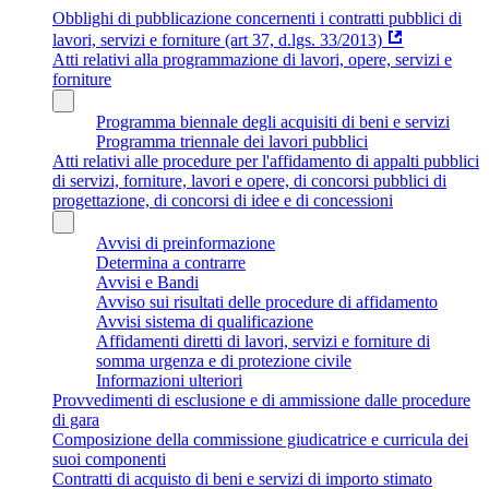
Obblighi di pubblicazione concernenti i contratti pubblici di
lavori, servizi e forniture (art 37, d.lgs. 33/2013)
Atti relativi alla programmazione di lavori, opere, servizi e
forniture
Programma biennale degli acquisiti di beni e servizi
Programma triennale dei lavori pubblici
Atti relativi alle procedure per l'affidamento di appalti pubblici
di servizi, forniture, lavori e opere, di concorsi pubblici di
progettazione, di concorsi di idee e di concessioni
Avvisi di preinformazione
Determina a contrarre
Avvisi e Bandi
Avviso sui risultati delle procedure di affidamento
Avvisi sistema di qualificazione
Affidamenti diretti di lavori, servizi e forniture di
somma urgenza e di protezione civile
Informazioni ulteriori
Provvedimenti di esclusione e di ammissione dalle procedure
di gara
Composizione della commissione giudicatrice e curricula dei
suoi componenti
Contratti di acquisto di beni e servizi di importo stimato