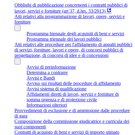
Obblighi di pubblicazione concernenti i contratti pubblici di
lavori, servizi e forniture (art 37, d.lgs. 33/2013)
Atti relativi alla programmazione di lavori, opere, servizi e
forniture
Programma biennale degli acquisiti di beni e servizi
Programma triennale dei lavori pubblici
Atti relativi alle procedure per l'affidamento di appalti pubblici
di servizi, forniture, lavori e opere, di concorsi pubblici di
progettazione, di concorsi di idee e di concessioni
Avvisi di preinformazione
Determina a contrarre
Avvisi e Bandi
Avviso sui risultati delle procedure di affidamento
Avvisi sistema di qualificazione
Affidamenti diretti di lavori, servizi e forniture di
somma urgenza e di protezione civile
Informazioni ulteriori
Provvedimenti di esclusione e di ammissione dalle procedure
di gara
Composizione della commissione giudicatrice e curricula dei
suoi componenti
Contratti di acquisto di beni e servizi di importo stimato