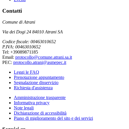
Contatti
Comune di Atrani
Via dei Dogi 24 84010 Atrani SA
Codice fiscale: 00463010652
P.IVA: 00463010652
Tel: +39089871185
Email:
protocollo@comune.atrani.sa.it
PEC:
protocollo.atrani@asmepec.it
Leggi le FAQ
Prenotazione appuntamento
Segnalazione disservizio
Richiesta d'assistenza
Amministrazione trasparente
Informativa privacy
Note legali
Dichiarazione di accessibilità
Piano di miglioramento del sito e dei servizi