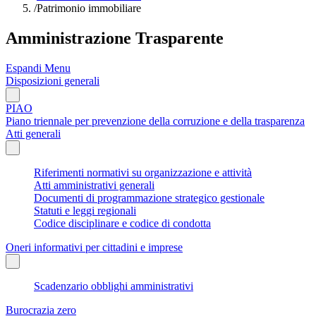
/
Patrimonio immobiliare
Amministrazione Trasparente
Espandi Menu
Disposizioni generali
PIAO
Piano triennale per prevenzione della corruzione e della trasparenza
Atti generali
Riferimenti normativi su organizzazione e attività
Atti amministrativi generali
Documenti di programmazione strategico gestionale
Statuti e leggi regionali
Codice disciplinare e codice di condotta
Oneri informativi per cittadini e imprese
Scadenzario obblighi amministrativi
Burocrazia zero