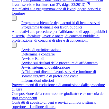
lavori, servizi e forniture (art 37, d.lgs. 33/2013)
Atti relativi alla programmazione di lavori, opere, servizi e
forniture
Programma biennale degli acquisiti di beni e servizi
Programma triennale dei lavori pubblici
Atti relativi alle procedure per l'affidamento di appalti pubblici
di servizi, forniture, lavori e opere, di concorsi pubblici di
progettazione, di concorsi di idee e di concessioni
Avvisi di preinformazione
Determina a contrarre
Avvisi e Bandi
Avviso sui risultati delle procedure di affidamento
Avvisi sistema di qualificazione
Affidamenti diretti di lavori, servizi e forniture di
somma urgenza e di protezione civile
Informazioni ulteriori
Provvedimenti di esclusione e di ammissione dalle procedure
di gara
Composizione della commissione giudicatrice e curricula dei
suoi componenti
Contratti di acquisto di beni e servizi di importo stimato
superiore a 1 milione di euro