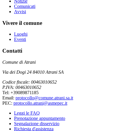
Notizie
Comunicati
Avvisi
Vivere il comune
Luoghi
Eventi
Contatti
Comune di Atrani
Via dei Dogi 24 84010 Atrani SA
Codice fiscale: 00463010652
P.IVA: 00463010652
Tel: +39089871185
Email:
protocollo@comune.atrani.sa.it
PEC:
protocollo.atrani@asmepec.it
Leggi le FAQ
Prenotazione appuntamento
Segnalazione disservizio
Richiesta d'assistenza