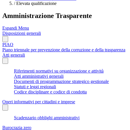
/
Elevata qualificazione
Amministrazione Trasparente
Espandi Menu
Disposizioni generali
PIAO
Piano triennale per prevenzione della corruzione e della trasparenza
Atti generali
Riferimenti normativi su organizzazione e attività
Atti amministrativi generali
Documenti di programmazione strategico gestionale
Statuti e leggi regionali
Codice disciplinare e codice di condotta
Oneri informativi per cittadini e imprese
Scadenzario obblighi amministrativi
Burocrazia zero