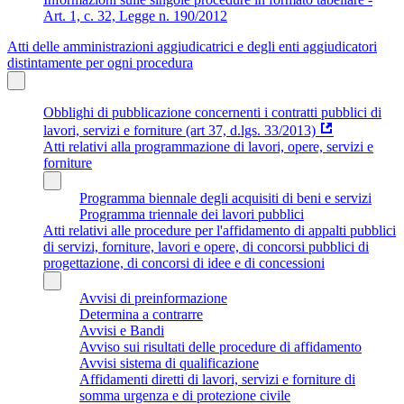
Art. 1, c. 32, Legge n. 190/2012
Atti delle amministrazioni aggiudicatrici e degli enti aggiudicatori
distintamente per ogni procedura
Obblighi di pubblicazione concernenti i contratti pubblici di
lavori, servizi e forniture (art 37, d.lgs. 33/2013)
Atti relativi alla programmazione di lavori, opere, servizi e
forniture
Programma biennale degli acquisiti di beni e servizi
Programma triennale dei lavori pubblici
Atti relativi alle procedure per l'affidamento di appalti pubblici
di servizi, forniture, lavori e opere, di concorsi pubblici di
progettazione, di concorsi di idee e di concessioni
Avvisi di preinformazione
Determina a contrarre
Avvisi e Bandi
Avviso sui risultati delle procedure di affidamento
Avvisi sistema di qualificazione
Affidamenti diretti di lavori, servizi e forniture di
somma urgenza e di protezione civile