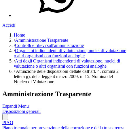
Accedi
Home
/
Amministrazione Trasparente
/
Controlli e rilievi sull'amministrazione
/
Organismi indipendenti di valutuazione, nuclei di valutazione
o altri organismi con funzioni analoghe
/
Atti degli Organismi indipendenti di valutazione, nuclei di
valutazione o altri organismi con funzioni analoghe
/
Attuazione delle disposizioni dettate dall’art. 4, comma 2
lettera g), della legge 4 marzo 2009, n. 15. Nomina del
Nucleo di Valutazione.
Amministrazione Trasparente
Espandi Menu
Disposizioni generali
PIAO
Piano triennale per prevenzione della corruzione e della trasparenza