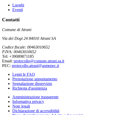
Luoghi
Eventi
Contatti
Comune di Atrani
Via dei Dogi 24 84010 Atrani SA
Codice fiscale: 00463010652
P.IVA: 00463010652
Tel: +39089871185
Email:
protocollo@comune.atrani.sa.it
PEC:
protocollo.atrani@asmepec.it
Leggi le FAQ
Prenotazione appuntamento
Segnalazione disservizio
Richiesta d'assistenza
Amministrazione trasparente
Informativa privacy
Note legali
Dichiarazione di accessibilità