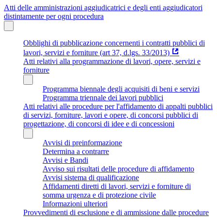
Atti delle amministrazioni aggiudicatrici e degli enti aggiudicatori
distintamente per ogni procedura
Obblighi di pubblicazione concernenti i contratti pubblici di
lavori, servizi e forniture (art 37, d.lgs. 33/2013)
Atti relativi alla programmazione di lavori, opere, servizi e
forniture
Programma biennale degli acquisiti di beni e servizi
Programma triennale dei lavori pubblici
Atti relativi alle procedure per l'affidamento di appalti pubblici
di servizi, forniture, lavori e opere, di concorsi pubblici di
progettazione, di concorsi di idee e di concessioni
Avvisi di preinformazione
Determina a contrarre
Avvisi e Bandi
Avviso sui risultati delle procedure di affidamento
Avvisi sistema di qualificazione
Affidamenti diretti di lavori, servizi e forniture di
somma urgenza e di protezione civile
Informazioni ulteriori
Provvedimenti di esclusione e di ammissione dalle procedure