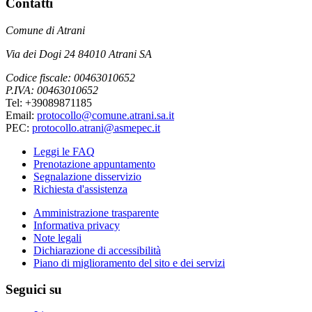
Contatti
Comune di Atrani
Via dei Dogi 24 84010 Atrani SA
Codice fiscale: 00463010652
P.IVA: 00463010652
Tel: +39089871185
Email:
protocollo@comune.atrani.sa.it
PEC:
protocollo.atrani@asmepec.it
Leggi le FAQ
Prenotazione appuntamento
Segnalazione disservizio
Richiesta d'assistenza
Amministrazione trasparente
Informativa privacy
Note legali
Dichiarazione di accessibilità
Piano di miglioramento del sito e dei servizi
Seguici su